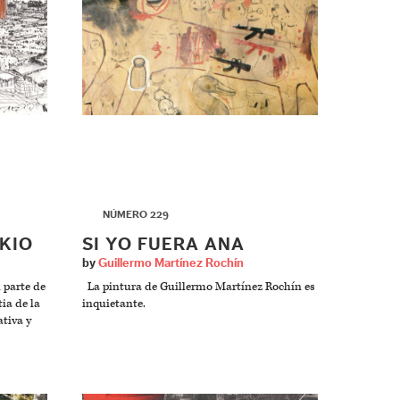
▶
NÚMERO 229
KIO
SI YO FUERA ANA
by
Guillermo Martínez Rochín
 parte de
La pintura de Guillermo Martínez Rochín es
ia de la
inquietante.
ativa y