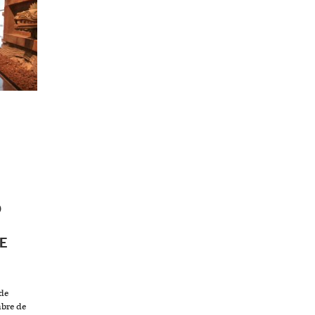
O
E
de
mbre de