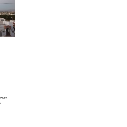
rear,
r