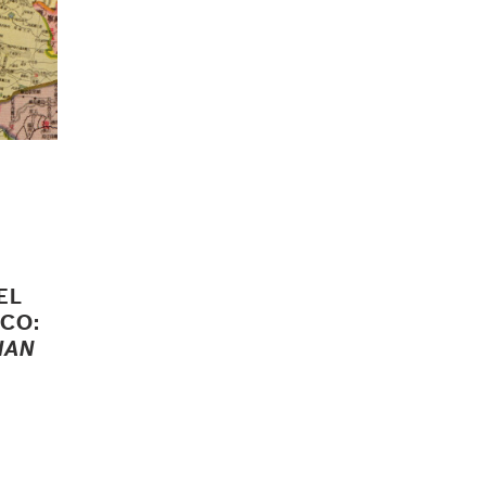
EL
CO:
HAN