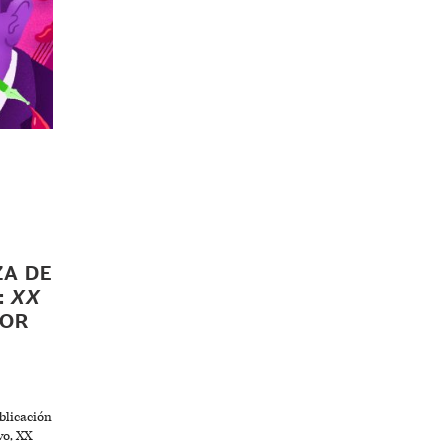
ZA DE
:
XX
DOR
blicación
vo, XX