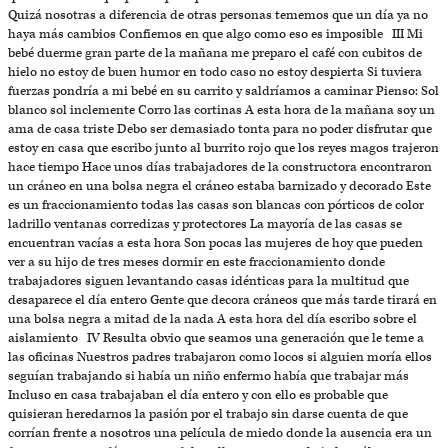
Quizá nosotras a diferencia de otras personas tememos que un día ya no
haya más cambios Confiemos en que algo como eso es imposible III Mi
bebé duerme gran parte de la mañana me preparo el café con cubitos de
hielo no estoy de buen humor en todo caso no estoy despierta Si tuviera
fuerzas pondría a mi bebé en su carrito y saldríamos a caminar Pienso: Sol
blanco sol inclemente Corro las cortinas A esta hora de la mañana soy un
ama de casa triste Debo ser demasiado tonta para no poder disfrutar que
estoy en casa que escribo junto al burrito rojo que los reyes magos trajeron
hace tiempo Hace unos días trabajadores de la constructora encontraron
un cráneo en una bolsa negra el cráneo estaba barnizado y decorado Este
es un fraccionamiento todas las casas son blancas con pórticos de color
ladrillo ventanas corredizas y protectores La mayoría de las casas se
encuentran vacías a esta hora Son pocas las mujeres de hoy que pueden
ver a su hijo de tres meses dormir en este fraccionamiento donde
trabajadores siguen levantando casas idénticas para la multitud que
desaparece el día entero Gente que decora cráneos que más tarde tirará en
una bolsa negra a mitad de la nada A esta hora del día escribo sobre el
aislamiento IV Resulta obvio que seamos una generación que le teme a
las oficinas Nuestros padres trabajaron como locos si alguien moría ellos
seguían trabajando si había un niño enfermo había que trabajar más
Incluso en casa trabajaban el día entero y con ello es probable que
quisieran heredarnos la pasión por el trabajo sin darse cuenta de que
corrían frente a nosotros una película de miedo donde la ausencia era un