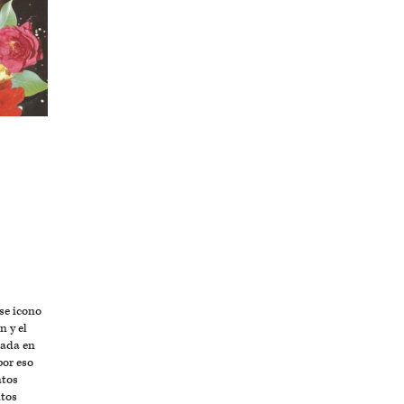
ese icono
n y el
tada en
por eso
atos
ntos