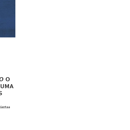
RO
O
PUMA
S
iertas