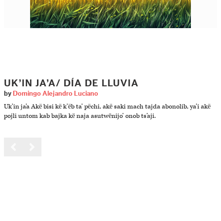
UK’IN JA’A/ DÍA DE LLUVIA
by
Domingo Alejandro Luciano
Uk’in ja’a Akë bisi kë k’ëb ta’ pëchi, akë saki mach tajda abonolib, ya’i akë
pojli untom kab bajka kë naja asutwënijo’ onob ts’aji.