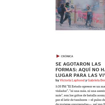
▶
CRÓNICA
SE AGOTARON LAS
FORMAS: AQUÍ NO H
LUGAR PARA LAS VI
by
Victoria Laphond
y
Gabriela Be
5:20 PM “El Estado opresor es un m
violador”, “ni una más, ni una ases
más”, son los gritos de batalla ac
por el latir de tambores —el pulso d
de mujeres congregadas—, así van 