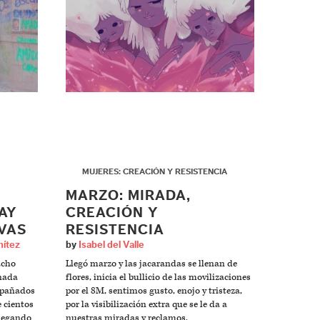
▶
MUJERES: CREACIÓN Y RESISTENCIA
MARZO: MIRADA,
AY
CREACIÓN Y
VAS
RESISTENCIA
nítez
by
Isabel del Valle
acho
Llegó marzo y las jacarandas se llenan de
inada
flores, inicia el bullicio de las movilizaciones
ompañados
por el 8M, sentimos gusto, enojo y tristeza,
e cientos
por la visibilización extra que se le da a
llegando
nuestras miradas y reclamos.