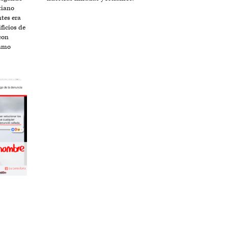
tiano
ntes era
ificios de
con
lamo