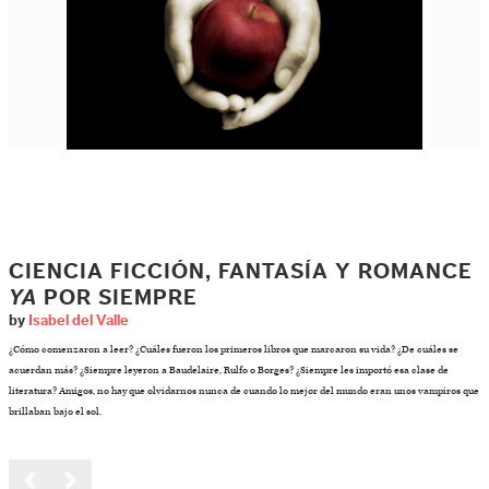
CIENCIA FICCIÓN, FANTASÍA Y ROMANCE
YA
POR SIEMPRE
by
Isabel del Valle
¿Cómo comenzaron a leer? ¿Cuáles fueron los primeros libros que marcaron su vida? ¿De cuáles se
acuerdan más? ¿Siempre leyeron a Baudelaire, Rulfo o Borges? ¿Siempre les importó esa clase de
literatura? Amigos, no hay que olvidarnos nunca de cuando lo mejor del mundo eran unos vampiros que
brillaban bajo el sol.