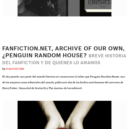
FANFICTION.NET, ARCHIVE OF OUR OWN,
¿PENGUIN RANDOM HOUSE?
BREVE HISTORIA
DEL FANFICTION Y DE QUIENES LO AMAMOS
by
Isabel del Valle
El año pasado, una parte del mundo literario se conmocionó al saber que Penguin Random House, una
de las mayores casas editoriales del mundo, publicaría dos de los fanfics más famosos del universo de
Harry Potter: Manacled de SenLinYu y The Auction de Lovesbitca8.