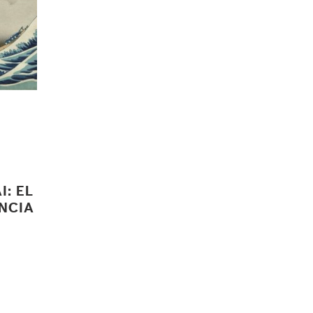
: EL
ENCIA