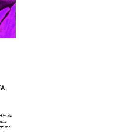
TA,
ción de
 una
omitir