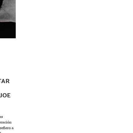
TAR
JOE
as
eración
refiero a