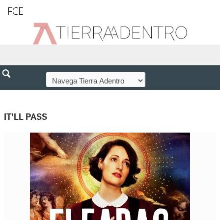
FCE
IT’LL PASS