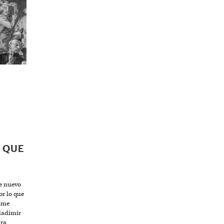
 QUE
e nuevo
or lo que
dame
Vladimir
ura