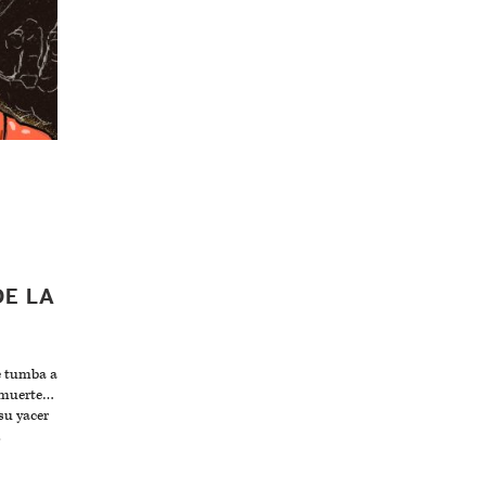
DE LA
se tumba a
a muerte…
su yacer
.