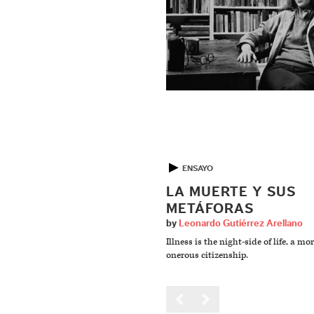
▶
ENSAYO
LA MUERTE Y SUS
METÁFORAS
by
Leonardo Gutiérrez Arellano
Illness is the night-side of life, a mo
onerous citizenship.