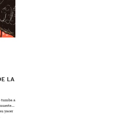
DE LA
se tumba a
a muerte…
su yacer
.