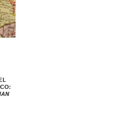
EL
CO:
HAN