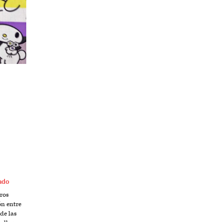
ado
oros
ón entre
 de las