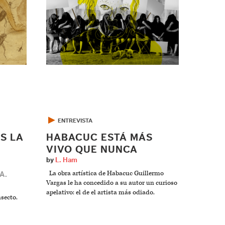
▶
ENTREVISTA
S LA
HABACUC ESTÁ MÁS
VIVO QUE NUNCA
by
L. Ham
La obra artística de Habacuc Guillermo
A.
Vargas le ha concedido a su autor un curioso
apelativo: el de el artista más odiado.
nsecto.