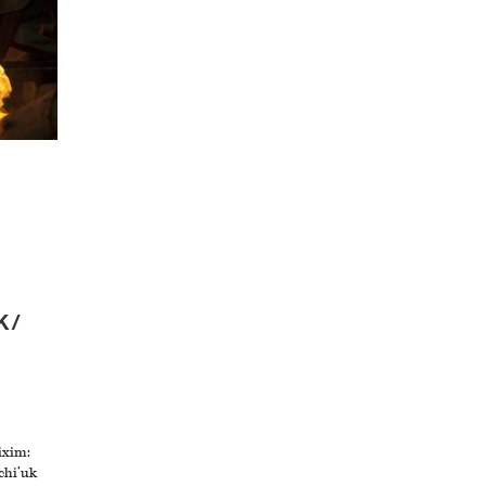
K/
ixim:
xchi’uk