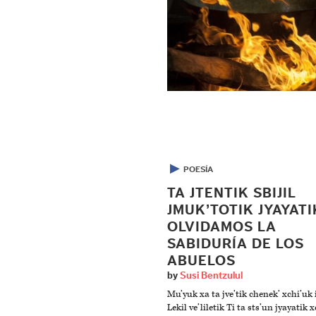
▶
POESÍA
TA JTENTIK SBIJIL
JMUK’TOTIK JYAYATI
OLVIDAMOS LA
SABIDURÍA DE LOS
ABUELOS
by
Susi Bentzulul
Mu’yuk xa ta jve’tik chenek’ xchi’uk 
Lekil ve’liletik Ti ta sts’un jyayatik 