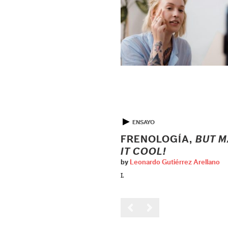
▶
ENSAYO
FRENOLOGÍA,
BUT M
IT COOL!
by
Leonardo Gutiérrez Arellano
I.