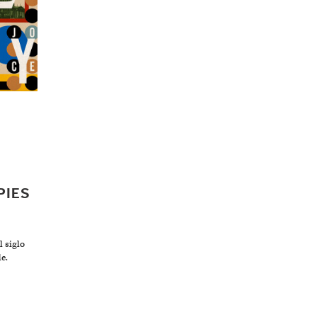
PIES
 siglo
e.