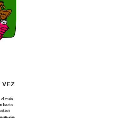
 VEZ
 el más
n: basta
estros
onuncia.