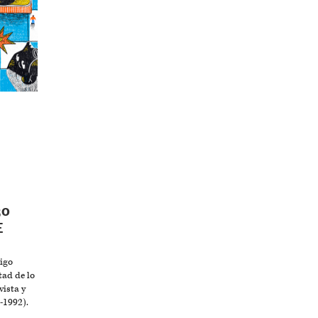
30
E
igo
tad de lo
vista y
-1992).