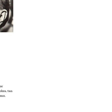
or
obra, tan
smo.