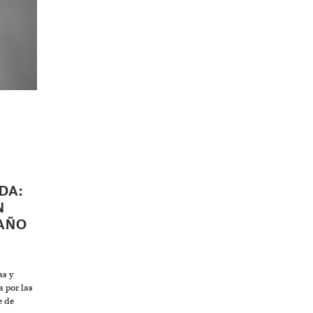
DA:
N
AÑO
as y
a por las
e de