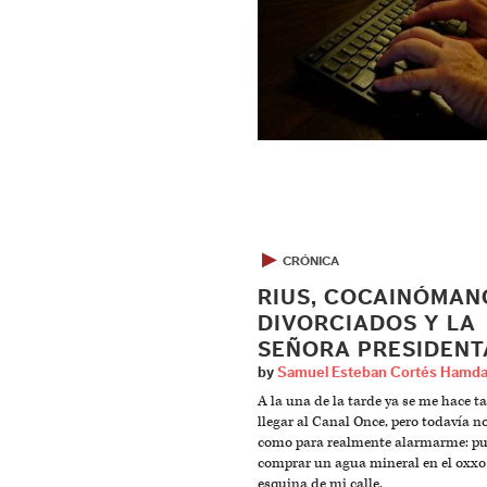
▶
CRÓNICA
RIUS, COCAINÓMAN
DIVORCIADOS Y LA
SEÑORA PRESIDENT
by
Samuel Esteban Cortés Hamd
A la una de la tarde ya se me hace t
llegar al Canal Once, pero todavía n
como para realmente alarmarme: p
comprar un agua mineral en el oxxo 
esquina de mi calle.