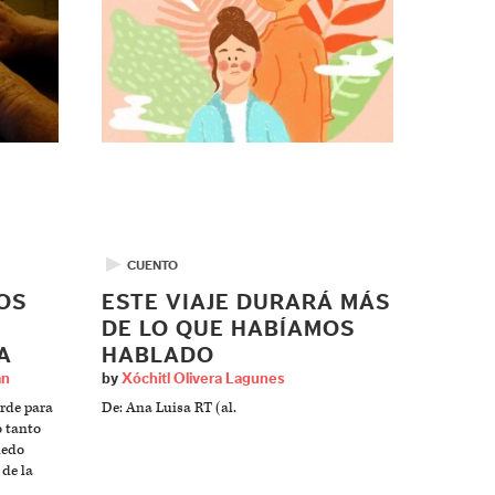
▶
CUENTO
OS
ESTE VIAJE DURARÁ MÁS
DE LO QUE HABÍAMOS
A
HABLADO
an
by
Xóchitl Olivera Lagunes
arde para
De: Ana Luisa RT (al.
o tanto
uedo
de la