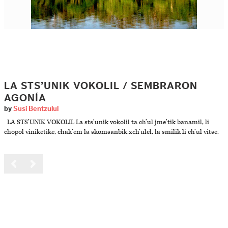
LA STS’UNIK VOKOLIL / SEMBRARON
AGONÍA
by
Susi Bentzulul
LA STS’UNIK VOKOLIL La sts’unik vokolil ta ch’ul jme’tik banamil, li
chopol viniketike, chak’em la skomsanbik xch’ulel, la smilik li ch’ul vitse.