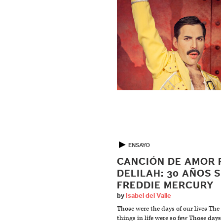
▶
ENSAYO
CANCIÓN DE AMOR 
DELILAH: 30 AÑOS S
FREDDIE MERCURY
by
Isabel del Valle
Those were the days of our lives The
things in life were so few Those days