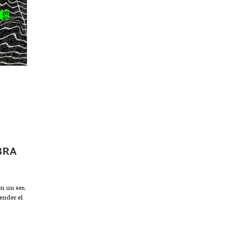
BRA
n un ser,
ender el