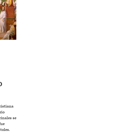
O
istiana
rio
inales se
fue
toles.