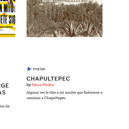
▶
POESÍA
CHAPULTEPEC
RGE
by
Elena Piedra
AS
Alguna vez le dije a mi madre que fuéramos a
caminar a Chapultepec.
ivo de