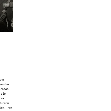
o a
omentos
 casos,
to lo
, se
fueron
stión —un