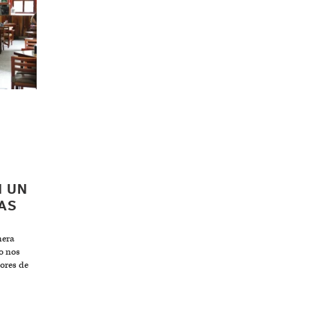
N UN
AS
mera
o nos
ores de