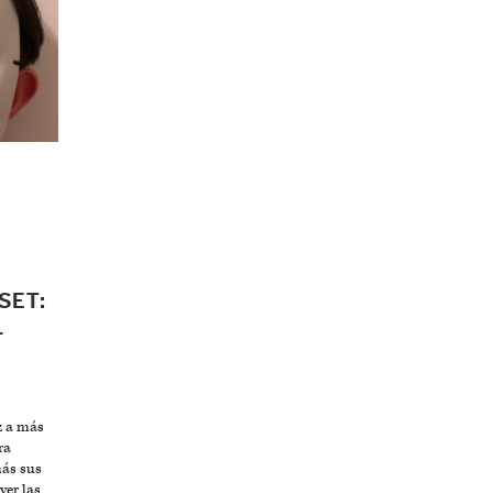
SET:
L
z a más
ra
más sus
ver las