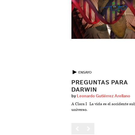
▶
ENSAYO
PREGUNTAS PARA
DARWIN
by
Leonardo Gutiérrez Arellano
A Clara I La vida es el accidente su
universo.