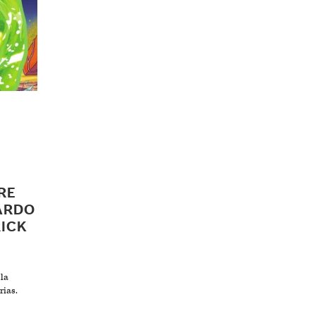
RE
UARDO
RICK
 la
rias.