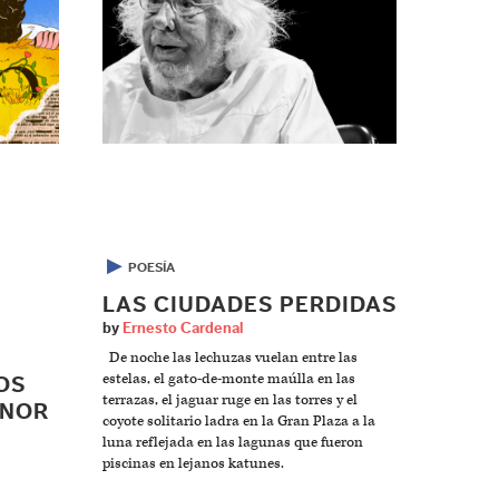
▶
POESÍA
LAS CIUDADES PERDIDAS
by
Ernesto Cardenal
De noche las lechuzas vuelan entre las
estelas, el gato-de-monte maúlla en las
OS
terrazas, el jaguar ruge en las torres y el
ANOR
coyote solitario ladra en la Gran Plaza a la
luna reflejada en las lagunas que fueron
piscinas en lejanos katunes.