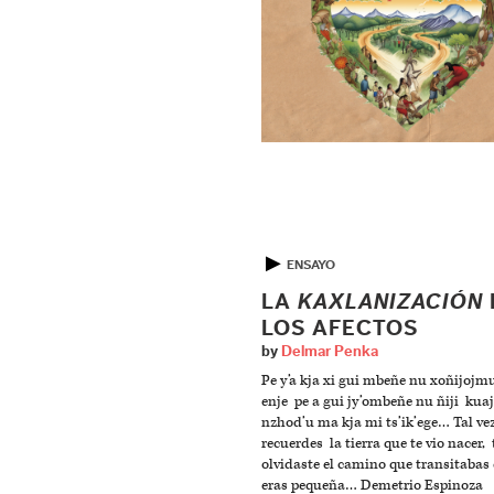
▶
ENSAYO
LA
KAXLANIZACIÓN
LOS AFECTOS
by
Delmar Penka
Pe y’a kja xi gui mbeñe nu xoñijojm
enje pe a gui jy’ombeñe nu ñiji kua
nzhod’u ma kja mi ts’ik’ege… Tal ve
recuerdes la tierra que te vio nacer, 
olvidaste el camino que transitaba
eras pequeña… Demetrio Espinoza