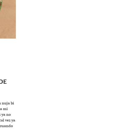
DE
u nuja bi
ja mi
z ya no
tal vez ya
s cuando