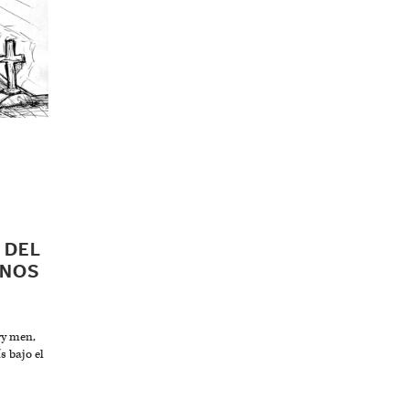
 DEL
ANOS
ry men,
s bajo el