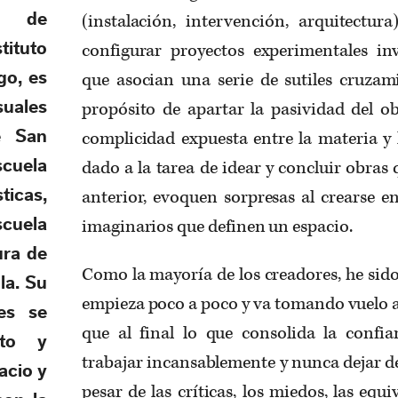
(instalación, intervención, arquitectu
s de
configurar proyectos experimentales in
tituto
que asocian una serie de sutiles cruzam
go, es
propósito de apartar la pasividad del ob
suales
complicidad expuesta entre la materia y 
e San
dado a la tarea de idear y concluir obras 
cuela
anterior, evoquen sorpresas al crearse en
ticas,
imaginarios que definen un espacio.
cuela
ura de
Como la mayoría de los creadores, he sid
la. Su
empieza poco a poco y va tomando vuelo a
nes se
que al final lo que consolida la confi
pto y
trabajar incansablemente y nunca dejar de 
acio y
pesar de las críticas, los miedos, las equi