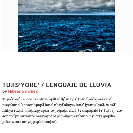
TUJIS’YORE’ / LENGUAJE DE LLUVIA
by
Mikeas Sánchez
Tujis’yore’ Te’ ore’ isanhtzi’upätzi’ äj’ mayis’ tumä’ a’a’re makapä’
meya’omo, komonhpapä jana’ nhtyi’okoya, jana’ jyampä’yaä, tumä’
nhkya’etzyiä wyajnapyapäis te’ jojpajk, nyiä’ tzampapäis te’ tuj’, äj’ ore’
sonepä’punuramte makyajpapapä mäja’meya’omo, nyi’etyajpapäis
pekatzame omyajpapä kanajse’.