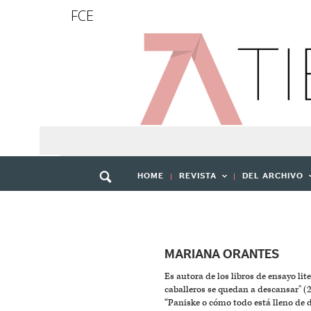
FCE
HOME
REVISTA
DEL ARCHIVO
MARIANA ORANTES
Es autora de los libros de ensayo lit
caballeros se quedan a descansar" (
“Paniske o cómo todo está lleno de d