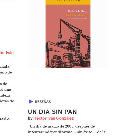
or Iván
 nada,
pulo de
o de
có una
raleza
▶
iezas de
RESEÑAS
UN DÍA SIN PAN
nasto.
by
Héctor Iván González
Un día de marzo de 2005, después de
intentar independizarme —sin éxito— de la