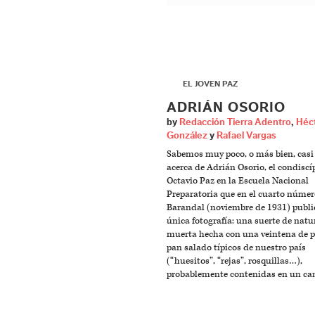
▶
EL JOVEN PAZ
ADRIÁN OSORIO
by
Redacción Tierra Adentro
,
Héct
González
y
Rafael Vargas
Sabemos muy poco, o más bien, casi
acerca de Adrián Osorio, el condiscí
Octavio Paz en la Escuela Nacional
Preparatoria que en el cuarto númer
Barandal (noviembre de 1931) publi
única fotografía: una suerte de natu
muerta hecha con una veintena de p
pan salado típicos de nuestro país
(“huesitos”, “rejas”, rosquillas…),
probablemente contenidas en un ca