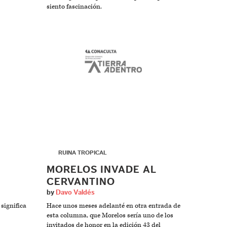
siento fascinación.
▶
RUINA TROPICAL
MORELOS INVADE AL
CERVANTINO
by
Davo Valdés
significa
Hace unos meses adelanté en otra entrada de
esta columna, que Morelos sería uno de los
invitados de honor en la edición 43 del