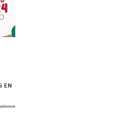
S EN
mpañarnos