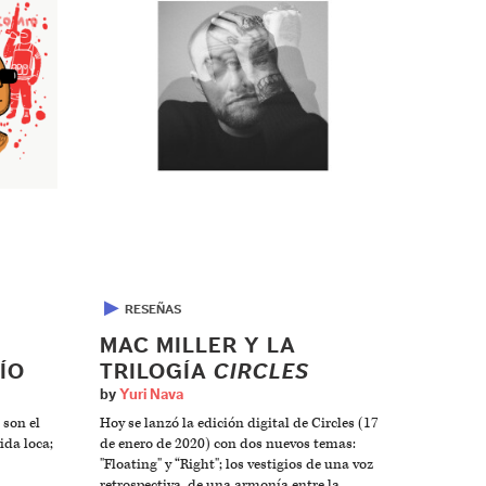
▶
RESEÑAS
MAC MILLER Y LA
ÍO
TRILOGÍA
CIRCLES
by
Yuri Nava
 son el
Hoy se lanzó la edición digital de Circles (17
ida loca;
de enero de 2020) con dos nuevos temas:
"Floating" y “Right"; los vestigios de una voz
retrospectiva, de una armonía entre la